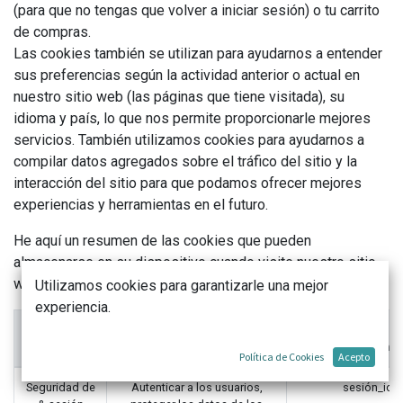
(para que no tengas que volver a iniciar sesión) o tu carrito
de compras.
Las cookies también se utilizan para ayudarnos a entender
sus preferencias según la actividad anterior o actual en
nuestro sitio web (las páginas que tiene visitada), su
idioma y país, lo que nos permite proporcionarle mejores
servicios. También utilizamos cookies para ayudarnos a
compilar datos agregados sobre el tráfico del sitio y la
interacción del sitio para que podamos ofrecer mejores
experiencias y herramientas en el futuro.
He aquí un resumen de las cookies que pueden
almacenarse en su dispositivo cuando visite nuestro sitio
web:
Utilizamos cookies para garantizarle una mejor
experiencia.
Categoría
de cookies
Finalidad
Ejempl
Política de Cookies
Acepto
Seguridad de
Autenticar a los usuarios,
sesión_id 