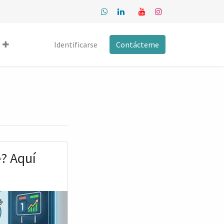
Identificarse
Contácteme
e? Aquí