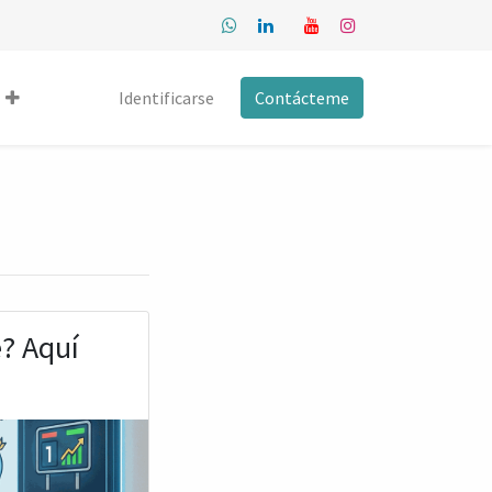
Identificarse
Contácteme
e? Aquí